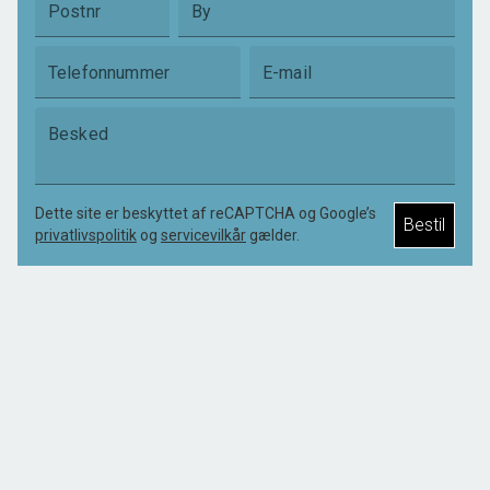
Postnr
By
Telefonnummer
E-mail
Besked
Dette site er beskyttet af reCAPTCHA og Google’s
Bestil
privatlivspolitik
og
servicevilkår
gælder.