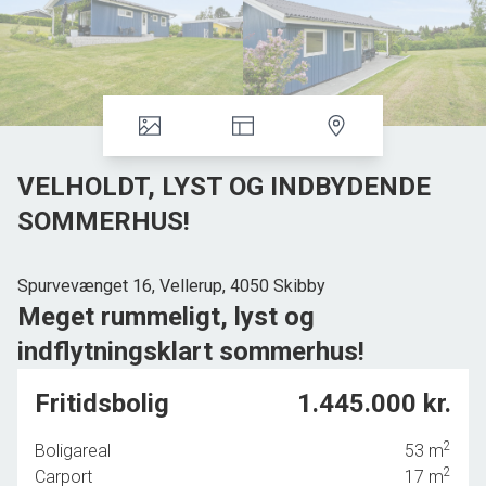
VELHOLDT, LYST OG INDBYDENDE
SOMMERHUS!
Spurvevænget 16, Vellerup, 4050 Skibby
Meget rummeligt, lyst og
indflytningsklart sommerhus!
Her er der lige til at rykke ind. Meget lyst og indbydende
Fritidsbolig
1.445.000 kr.
sommerhus på en nem og højtbeliggende grund. Nyd
udsigten over området.
2
Boligareal
53
m
2
Huset er velholdt og meget rummeligt og er ideelt til den
Carport
17
m