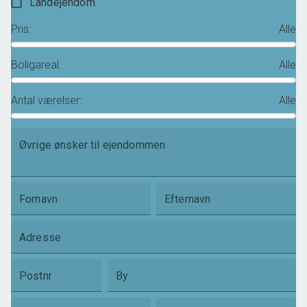
Landejendom
Pris
:
Alle
Boligareal
:
Alle
Antal værelser
:
Alle
Øvrige ønsker til ejendommen
Fornavn
Efternavn
Adresse
Postnr
By