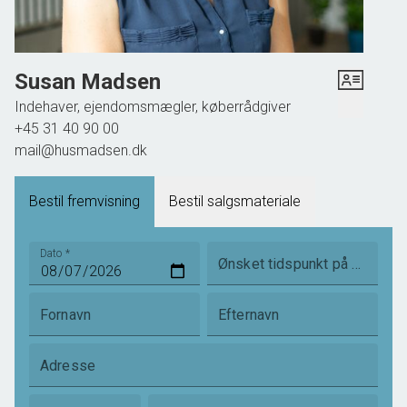
Susan Madsen
Indehaver, ejendomsmægler, køberrådgiver
+45 31 40 90 00
mail@husmadsen.dk
Bestil fremvisning
Bestil salgsmateriale
Dato
*
Ønsket tidspunkt på dagen
Fornavn
Efternavn
Adresse