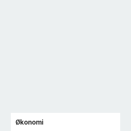
Sommerhusområdet i Vellerup er velegnet til cykel- og
løbesport, og der kan fiskes og bades i Isefjordens friske
vand. Der er stiforbindelse til fjorden, og området er
særdeles naturskønt.
Økonomi