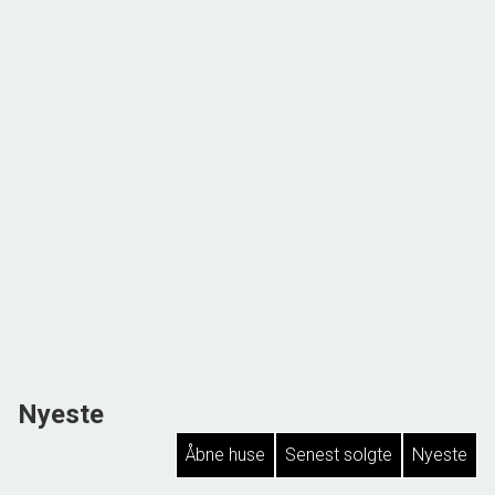
Nyeste
Åbne huse
Senest solgte
Nyeste