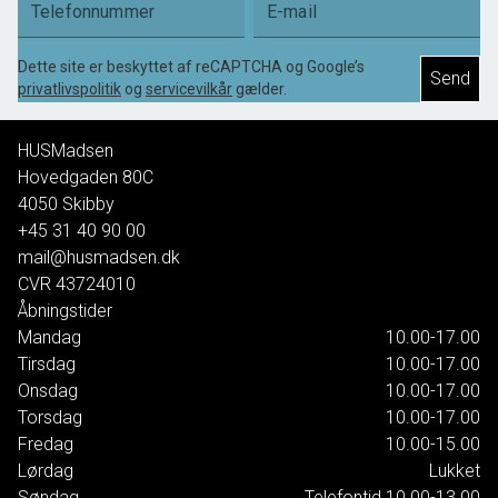
Telefonnummer
E-mail
Dette site er beskyttet af reCAPTCHA og Google’s
Send
privatlivspolitik
og
servicevilkår
gælder.
HUSMadsen
Hovedgaden 80C
4050
Skibby
+45 31 40 90 00
mail@husmadsen.dk
CVR
43724010
Åbningstider
Mandag
10.00-17.00
Tirsdag
10.00-17.00
Onsdag
10.00-17.00
Torsdag
10.00-17.00
Fredag
10.00-15.00
Lørdag
Lukket
Søndag
Telefontid 10.00-13.00