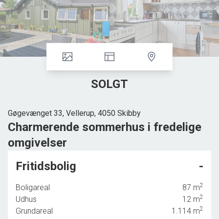
SOLGT
Gøgevænget 33, Vellerup, 4050 Skibby
Charmerende sommerhus i fredelige
omgivelser
Rummeligt sommerhus på 87 kvadratmeter, hvortil
Fritidsbolig
-
kommer dejlig udestue.
2
Boligareal
87
m
Drømmer du om ro, natur og hyggelig
2
Udhus
12
m
sommerhusstemning?
2
Grundareal
1.114
m
Velkommen til Gøgevænget 33 – et hyggeligt sommerhus