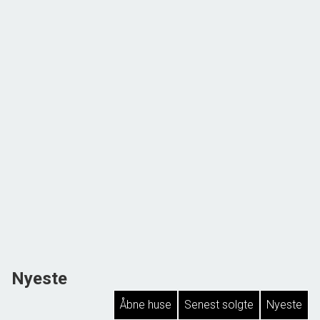
Nyeste
Åbne huse
Senest solgte
Nyeste