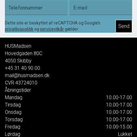
Telefonnummer
E-mail
Dette site er beskyttet af reCAPTCHA og Google’s
Send
privatlivspolitik
og
servicevilkår
gælder.
HUSMadsen
Hovedgaden 80C
4050
Skibby
+45 31 40 90 00
mail@husmadsen.dk
CVR
43724010
Åbningstider
Mandag
10.00-17.00
Tirsdag
10.00-17.00
Onsdag
10.00-17.00
Torsdag
10.00-17.00
Fredag
10.00-15.00
Lørdag
Lukket