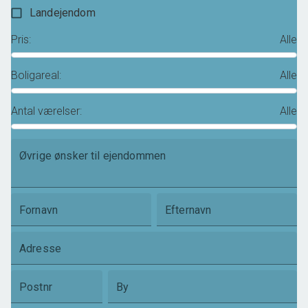
Landejendom
Pris
:
Alle
Boligareal
:
Alle
Antal værelser
:
Alle
Øvrige ønsker til ejendommen
Fornavn
Efternavn
Adresse
Postnr
By